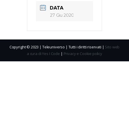
DATA
27 Giu 2020
Copyright © 2023 | Teleuniverso | Tutti i diritti riservati |
Sito web
a cura di Yes I Code
|
Privacy e Cookie policy