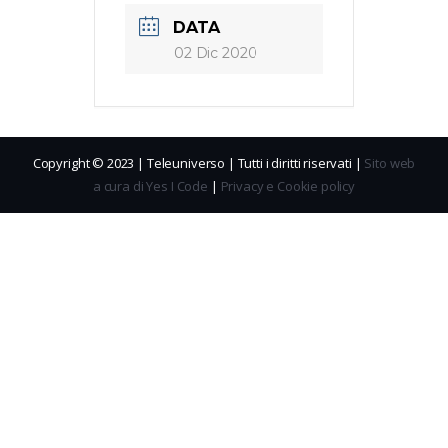
DATA
02 Dic 2020
Copyright © 2023 | Teleuniverso | Tutti i diritti riservati |
Sito web
a cura di Yes I Code
|
Privacy e Cookie policy