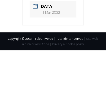
DATA
11 Mar 2022
Copyright © 2023 | Teleuniverso | Tutti i diritti riservati |
Sito web
a cura di Yes I Code
|
Privacy e Cookie policy