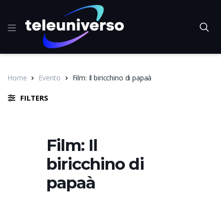
Home
Evento
Film: Il biricchino di papaà
FILTERS
Film: Il
biricchino di
papaà