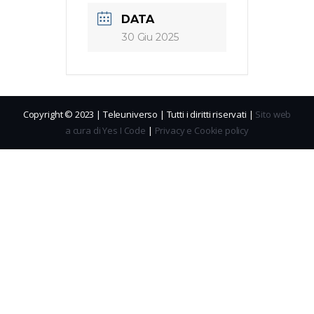
DATA
30 Giu 2025
Copyright © 2023 | Teleuniverso | Tutti i diritti riservati |
Sito web
a cura di Yes I Code
|
Privacy e Cookie policy