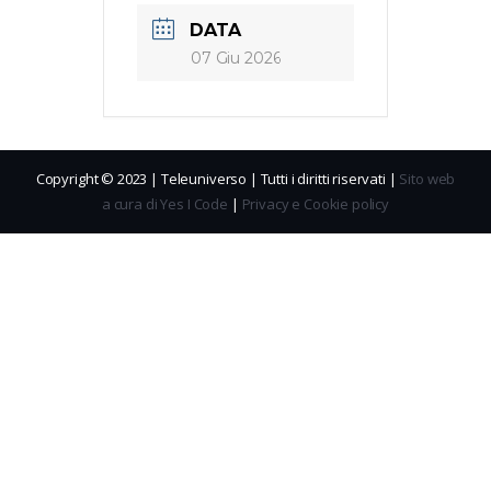
DATA
07 Giu 2026
Copyright © 2023 | Teleuniverso | Tutti i diritti riservati |
Sito web
a cura di Yes I Code
|
Privacy e Cookie policy