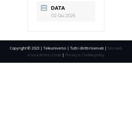
DATA
02 Giu 2026
Copyright © 2023 | Teleuniverso | Tutti i diritti riservati |
Sito web
a cura di Yes I Code
|
Privacy e Cookie policy