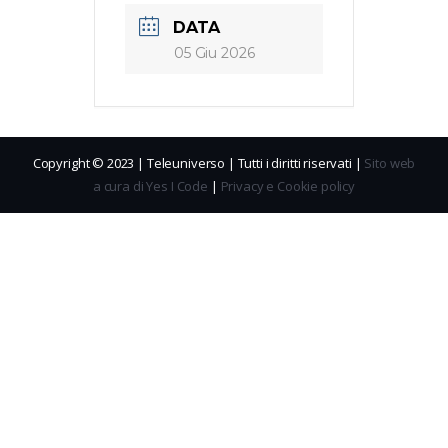
DATA
05 Giu 2026
Copyright © 2023 | Teleuniverso | Tutti i diritti riservati |
Sito web
a cura di Yes I Code
|
Privacy e Cookie policy