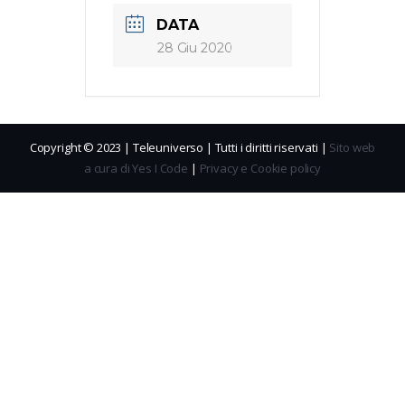
DATA
28 Giu 2020
Copyright © 2023 | Teleuniverso | Tutti i diritti riservati |
Sito web
a cura di Yes I Code
|
Privacy e Cookie policy