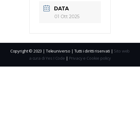
DATA
01 Ott 2025
Copyright © 2023 | Teleuniverso | Tutti i diritti riservati |
Sito web
a cura di Yes I Code
|
Privacy e Cookie policy