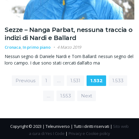
Sezze – Nanga Parbat, nessuna traccia o
indizi di Nardi e Ballard
Cronaca
,
In primo piano
4 Marzo 2019
Nessun segno di Daniele Nardi e Tom Ballard: nessun segno del
loro campo. I due sono stati cercati dall’alto ma
Paginazione degli articoli
Previous
1
…
1.531
1.532
1.533
…
1.553
Next
Copyright © 2023 | Teleuniverso | Tutti i diritti riservati |
Sito web
a cura di Yes I Code
|
Privacy e Cookie policy