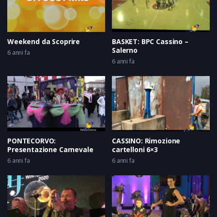
Weekend da Scoprire
BASKET: BPC Cassino –
Salerno
6 anni fa
6 anni fa
PONTECORVO:
CASSINO: Rimozione
Presentazione Carnevale
cartelloni 6×3
6 anni fa
6 anni fa