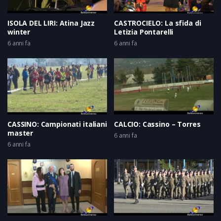
ISOLA DEL LIRI: Atina Jazz
CASTROCIELO: La sfida di
winter
Letizia Pontarelli
6 anni fa
6 anni fa
CASSINO: Campionati italiani
CALCIO: Cassino – Torres
master
6 anni fa
6 anni fa