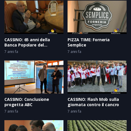
CASSINO: 65 anni della
PIZZA TIME: Forneria
Banca Popolare del
Semplice
Cassinate
7 anni fa
7 anni fa
CASSINO: Conclusione
CASSINO: Flash Mob sulla
progetta ABC
giornata contro il cancro
7 anni fa
7 anni fa