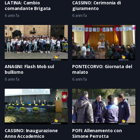
LATINA: Cambio
CASSINO: Cerimonia di
comandante Brigata
giuramento
6 anni fa
6 anni fa
ANAGNI: Flash Mob sul
PONTECORVO: Giornata del
bullismo
malato
6 anni fa
6 anni fa
CASSINO: Inaugurazione
POFI: Allenamento con
Anno Accademico
Simone Perrotta