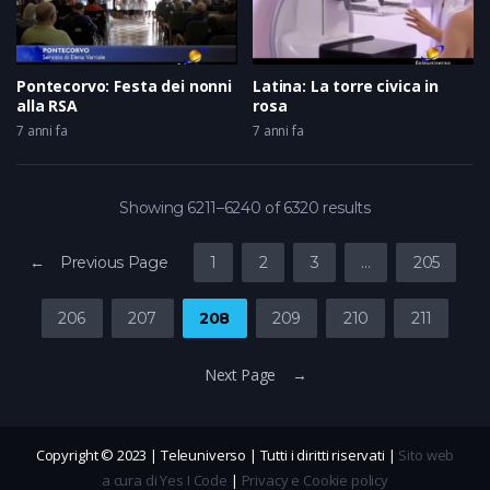
Pontecorvo: Festa dei nonni
Latina: La torre civica in
alla RSA
rosa
7 anni fa
7 anni fa
Showing 6211–6240 of 6320 results
← Previous Page
1
2
3
…
205
206
207
208
209
210
211
Next Page →
Copyright © 2023 | Teleuniverso | Tutti i diritti riservati |
Sito web
a cura di Yes I Code
|
Privacy e Cookie policy