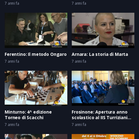
7 anni fa
7 anni fa
Ferentino: Il metodo Ongaro
Arnara: La storia di Marta
7 anni fa
7 anni fa
Minturno: 4^ edizione
Frosinone: Apertura anno
Torneo di Scacchi
scolastico al IIS Turriziani
del 04-10-2019
7 anni fa
7 anni fa