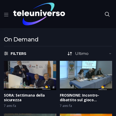
On Demand
FILTERS
SORA: Settimana della
FROSINONE: Incontro-
sicurezza
dibattito sul gioco
d’azzardo
7 anni fa
7 anni fa