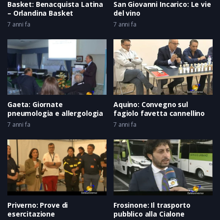
Basket: Benacquista Latina
San Giovanni Incarico: Le vie
– Orlandina Basket
del vino
7 anni fa
7 anni fa
Gaeta: Giornate
Aquino: Convegno sul
pneumologia e allergologia
fagiolo favetta cannellino
7 anni fa
7 anni fa
Priverno: Prove di
Frosinone: Il trasporto
esercitazione
pubblico alla Cialone