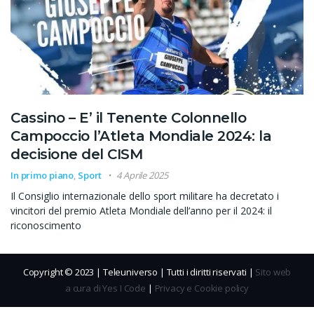
Cassino – E’ il Tenente Colonnello
Campoccio l’Atleta Mondiale 2024: la
decisione del CISM
In primo piano
,
Sport
4 Aprile 2025
Il Consiglio internazionale dello sport militare ha decretato i
vincitori del premio Atleta Mondiale dell’anno per il 2024: il
riconoscimento
Copyright © 2023 | Teleuniverso | Tutti i diritti riservati |
Sito web
a cura di Yes I Code
|
Privacy e Cookie policy