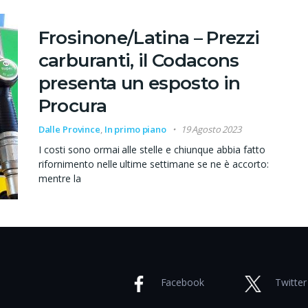
Frosinone/Latina – Prezzi
carburanti, il Codacons
presenta un esposto in
Procura
Dalle Province
,
In primo piano
19 Agosto 2023
I costi sono ormai alle stelle e chiunque abbia fatto
rifornimento nelle ultime settimane se ne è accorto:
mentre la
Facebook
Twitter