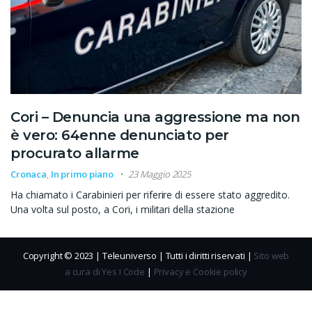
Cori – Denuncia una aggressione ma non
è vero: 64enne denunciato per
procurato allarme
Cronaca
,
In primo piano
23 Maggio 2025
Ha chiamato i Carabinieri per riferire di essere stato aggredito.
Una volta sul posto, a Cori, i militari della stazione
Copyright © 2023 | Teleuniverso | Tutti i diritti riservati |
Sito web
a cura di Yes I Code
|
Privacy e Cookie policy