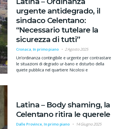
Latina – Ordinanza
urgente antidegrado, il
sindaco Celentano:
“Necessario tutelare la
sicurezza di tutti”
Cronaca
,
In primo piano
2 Agosto 2025
Un’ordinanza contingibile e urgente per contrastare
le situazioni di degrado ur-bano e disturbo della
quiete pubblica nel quartiere Nicolosi e
Latina – Body shaming, la
Celentano ritira le querele
Dalle Province
,
In primo piano
14 Giugno 2025