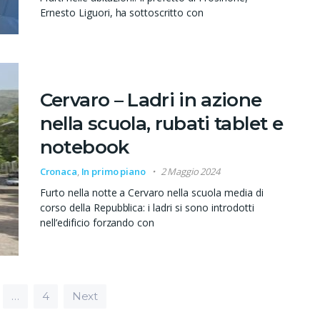
Ernesto Liguori, ha sottoscritto con
Cervaro – Ladri in azione
nella scuola, rubati tablet e
notebook
Cronaca
,
In primo piano
2 Maggio 2024
Furto nella notte a Cervaro nella scuola media di
corso della Repubblica: i ladri si sono introdotti
nell’edificio forzando con
ticoli
…
4
Next