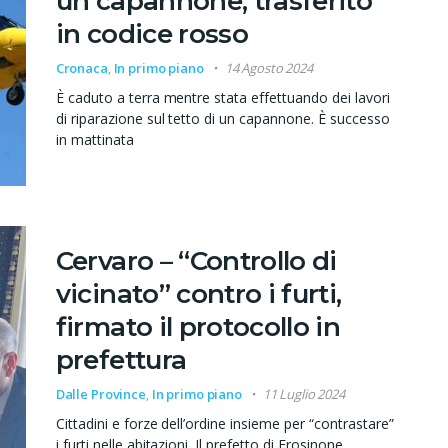
un capannone, trasferito
in codice rosso
Cronaca
,
In primo piano
14 Agosto 2024
È caduto a terra mentre stata effettuando dei lavori
di riparazione sul tetto di un capannone. È successo
in mattinata
Cervaro – “Controllo di
vicinato” contro i furti,
firmato il protocollo in
prefettura
Dalle Province
,
In primo piano
11 Luglio 2024
Cittadini e forze dell’ordine insieme per “contrastare”
i furti nelle abitazioni. Il prefetto di Frosinone,