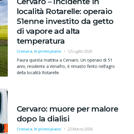
Cervaro – Incidente in
località Rotarelle: operaio
51enne investito da getto
di vapore ad alta
temperatura
Cronaca
,
In primo piano
12 Luglio 2026
Paura questa mattina a Cervaro. Un operaio di 51
anni, residente a Venafro, è rimasto ferito nell’agro
della località Rotarelle.
Cervaro: muore per malore
dopo la dialisi
Cronaca
,
In primo piano
22 Marzo 2026