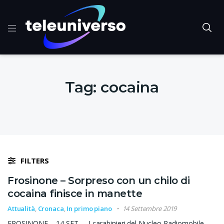
Tag:
cocaina
FILTERS
Frosinone – Sorpreso con un chilo di
cocaina finisce in manette
Attualità
,
Cronaca
,
In primo piano
14 Settembre 2019
FROSINONE – 14 SET – I carabinieri del Nucleo Radiomobile