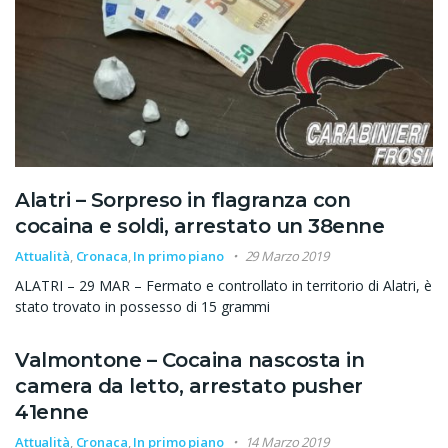
Alatri – Sorpreso in flagranza con
cocaina e soldi, arrestato un 38enne
Attualità
,
Cronaca
,
In primo piano
29 Marzo 2019
ALATRI – 29 MAR – Fermato e controllato in territorio di Alatri, è
stato trovato in possesso di 15 grammi
Valmontone – Cocaina nascosta in
camera da letto, arrestato pusher
41enne
Attualità
,
Cronaca
,
In primo piano
14 Marzo 2019