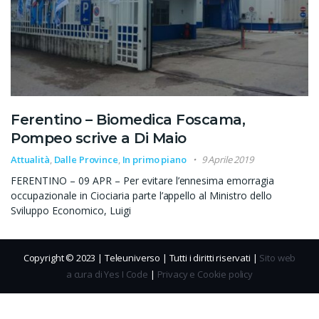
Ferentino – Biomedica Foscama,
Pompeo scrive a Di Maio
Attualità
,
Dalle Province
,
In primo piano
9 Aprile 2019
FERENTINO – 09 APR – Per evitare l’ennesima emorragia
occupazionale in Ciociaria parte l’appello al Ministro dello
Sviluppo Economico, Luigi
Copyright © 2023 | Teleuniverso | Tutti i diritti riservati |
Sito web
a cura di Yes I Code
|
Privacy e Cookie policy