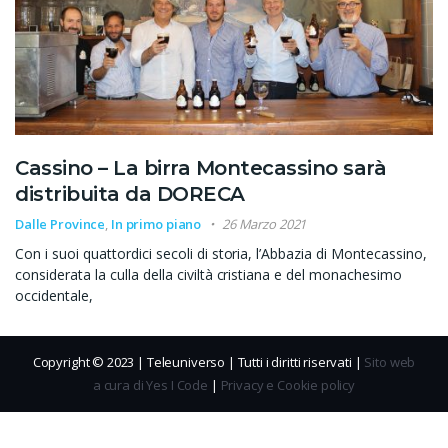
Cassino – La birra Montecassino sarà
distribuita da DORECA
Dalle Province
,
In primo piano
26 Marzo 2021
Con i suoi quattordici secoli di storia, l’Abbazia di Montecassino,
considerata la culla della civiltà cristiana e del monachesimo
occidentale,
Copyright © 2023 | Teleuniverso | Tutti i diritti riservati |
Sito web
a cura di Yes I Code
|
Privacy e Cookie policy