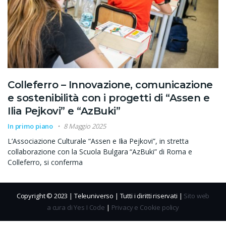
Colleferro – Innovazione, comunicazione
e sostenibilità con i progetti di “Assen e
Ilia Pejkovi” e “AzBuki”
In primo piano
8 Maggio 2025
L’Associazione Culturale “Assen e Ilia Pejkovi”, in stretta
collaborazione con la Scuola Bulgara “AzBuki” di Roma e
Colleferro, si conferma
Copyright © 2023 | Teleuniverso | Tutti i diritti riservati |
Sito web
a cura di Yes I Code
|
Privacy e Cookie policy