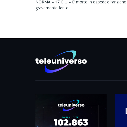
NORMA – 17 GIU – E’ morto in ospedale l’anziano 
gravemente ferito