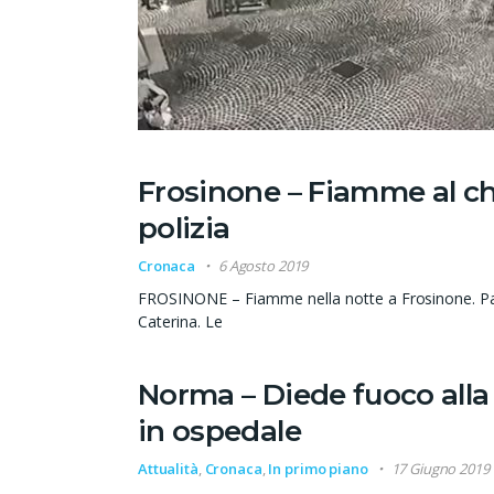
Frosinone – Fiamme al chi
polizia
Cronaca
6 Agosto 2019
FROSINONE – Fiamme nella notte a Frosinone. Paura
Caterina. Le
Norma – Diede fuoco alla 
in ospedale
Attualità
,
Cronaca
,
In primo piano
17 Giugno 2019