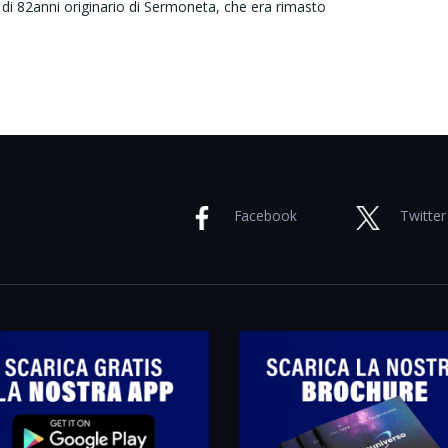
di 82anni originario di Sermoneta, che era rimasto
Facebook
Twitter