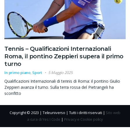
Tennis – Qualificazioni Internazionali
Roma, il pontino Zeppieri supera il primo
turno
In primo piano
,
Sport
5 Maggio 2025
Qualificazioni Internazionali di tennis di Roma: il pontino Giulio
Zeppieri avanza il turno. Sulla terra rossa del Pietrangeli ha
sconfitto
Copyright © 2023 | Teleuniverso | Tutti i diritti riservati |
Sito web
a cura di Yes I Code
|
Privacy e Cookie policy