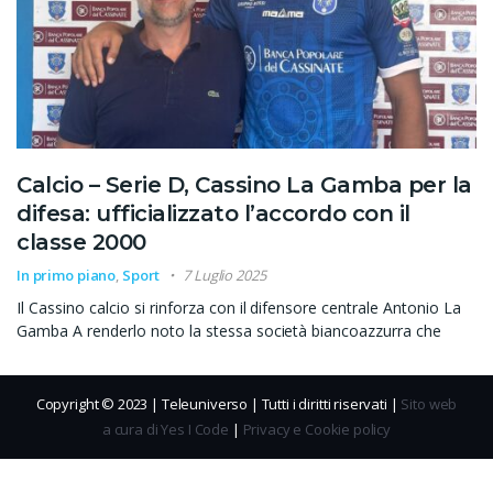
Calcio – Serie D, Cassino La Gamba per la
difesa: ufficializzato l’accordo con il
classe 2000
In primo piano
,
Sport
7 Luglio 2025
Il Cassino calcio si rinforza con il difensore centrale Antonio La
Gamba A renderlo noto la stessa società biancoazzurra che
Copyright © 2023 | Teleuniverso | Tutti i diritti riservati |
Sito web
a cura di Yes I Code
|
Privacy e Cookie policy