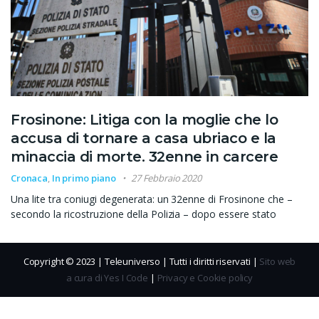
Frosinone: Litiga con la moglie che lo
accusa di tornare a casa ubriaco e la
minaccia di morte. 32enne in carcere
Cronaca
,
In primo piano
27 Febbraio 2020
Una lite tra coniugi degenerata: un 32enne di Frosinone che –
secondo la ricostruzione della Polizia – dopo essere stato
Copyright © 2023 | Teleuniverso | Tutti i diritti riservati |
Sito web
a cura di Yes I Code
|
Privacy e Cookie policy