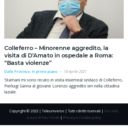
Colleferro – Minorenne aggredito, la
visita di D’Amato in ospedale a Roma:
“Basta violenze”
Dalle Province
,
In primo piano
18 Aprile 2021
‘Stamani mi sono recato in visita insiemeal sindaco di Colleferro,
Pierluigi Sanna al giovane Lorenzo aggredito ieri nella cittadina
laziale.
Copyright © 2023 | Teleuniverso | Tutti i diritti riservati |
Sito web
a cura di Yes I Code
|
Privacy e Cookie policy