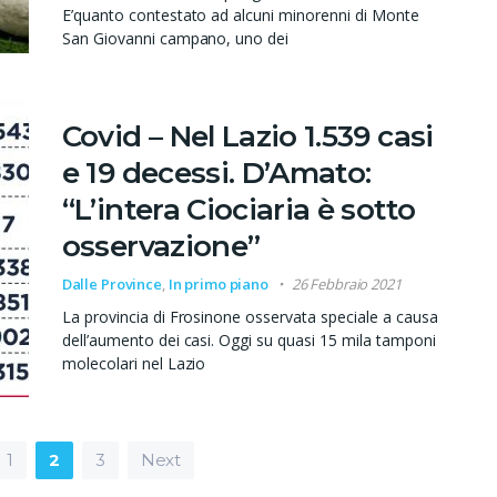
E’quanto contestato ad alcuni minorenni di Monte
San Giovanni campano, uno dei
Covid – Nel Lazio 1.539 casi
e 19 decessi. D’Amato:
“L’intera Ciociaria è sotto
osservazione”
Dalle Province
,
In primo piano
26 Febbraio 2021
La provincia di Frosinone osservata speciale a causa
dell’aumento dei casi. Oggi su quasi 15 mila tamponi
molecolari nel Lazio
ticoli
1
2
3
Next