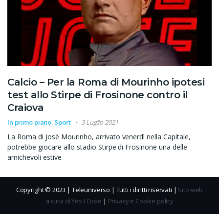
Calcio – Per la Roma di Mourinho ipotesi
test allo Stirpe di Frosinone contro il
Craiova
In primo piano
,
Sport
3 Luglio 2021
La Roma di Josè Mourinho, arrivato venerdì nella Capitale,
potrebbe giocare allo stadio Stirpe di Frosinone una delle
amichevoli estive
Copyright © 2023 | Teleuniverso | Tutti i diritti riservati |
Sito web
a cura di Yes I Code
|
Privacy e Cookie policy