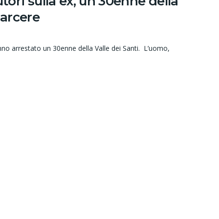
tori sulla ex, un 30enne della
carcere
hanno arrestato un 30enne della Valle dei Santi. L’uomo,