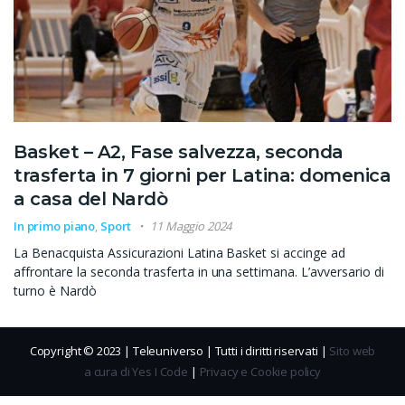
Basket – A2, Fase salvezza, seconda
trasferta in 7 giorni per Latina: domenica
a casa del Nardò
In primo piano
,
Sport
11 Maggio 2024
La Benacquista Assicurazioni Latina Basket si accinge ad
affrontare la seconda trasferta in una settimana. L’avversario di
turno è Nardò
Copyright © 2023 | Teleuniverso | Tutti i diritti riservati |
Sito web
a cura di Yes I Code
|
Privacy e Cookie policy