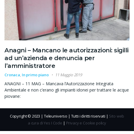
Anagni – Mancano le autorizzazioni: sigilli
ad un’azienda e denuncia per
l’amministratore
Cronaca
,
In primo piano
11 Maggio 2019
ANAGNI – 11 MAG – Mancava l’Autorizzazione Integrata
Ambientale e non c’erano gli impianti idonei per trattare le acque
piovane:
Copyright © 2023 | Teleuniverso | Tutti i diritti riservati |
Sito web
a cura di Yes I Code
|
Privacy e Cookie policy