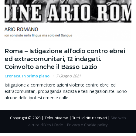
Roma – Istigazione all’odio contro ebrei
ed extracomunitari, 12 indagati.
Coinvolto anche il Basso Lazio
Cronaca
,
In primo piano
7 Giugno 2021
Istigazione a commettere azioni violente contro ebrei ed
extracomunitari, propaganda nazista e tesi negazioniste. Sono
alcune delle ipotesi emerse dalle
Copyright © 2023 | Teleuniverso | Tutti i diritti riservati |
Sito web
a cura di Yes I Code
|
Privacy e Cookie policy