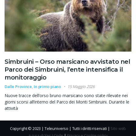
Simbruini – Orso marsicano avvistato nel
Parco dei Simbruini, l’ente intensifica il
monitoraggio
Dalle Province
,
In primo piano
15 Maggio 2026
Nuove tracce dell’orso bruno marsicano sono state rilevate nei
giorni scorsi all’interno del Parco dei Monti Simbruini. Durante le
attività
Copyright © 2023 | Teleuniverso | Tutti i diritti riservati |
Sito web
a cura di Yes I Code
|
Privacy e Cookie policy