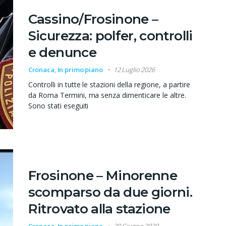
Cassino/Frosinone –
Sicurezza: polfer, controlli
e denunce
Cronaca
,
In primo piano
12 Luglio 2026
Controlli in tutte le stazioni della regione, a partire
da Roma Termini, ma senza dimenticare le altre.
Sono stati eseguiti
Frosinone – Minorenne
scomparso da due giorni.
Ritrovato alla stazione
Cronaca
,
In primo piano
29 Giugno 2020