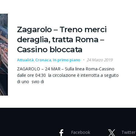
Zagarolo – Treno merci
deraglia, tratta Roma –
Cassino bloccata
Attualità
,
Cronaca
,
In primo piano
24 Marzo 2019
ZAGAROLO – 24 MAR – Sulla linea Roma-Cassino
dalle ore 04:30 la circolazione è interrotta a seguito
di uno svio di
Facebook
Twitter