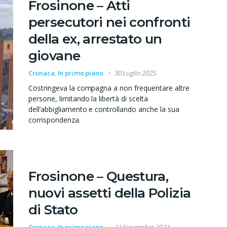
Frosinone – Atti
persecutori nei confronti
della ex, arrestato un
giovane
Cronaca
,
In primo piano
30 Luglio 2025
Costringeva la compagna a non frequentare altre
persone, limitando la libertà di scelta
dell’abbigliamento e controllando anche la sua
corrispondenza.
Frosinone – Questura,
nuovi assetti della Polizia
di Stato
Cronaca
,
In primo piano
11 Novembre 2024