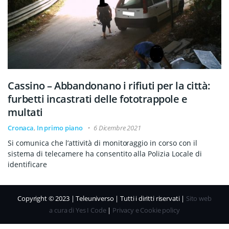
Cassino – Abbandonano i rifiuti per la città:
furbetti incastrati delle fototrappole e
multati
Cronaca
,
In primo piano
6 Dicembre 2021
Si comunica che l’attività di monitoraggio in corso con il
sistema di telecamere ha consentito alla Polizia Locale di
identificare
Copyright © 2023 | Teleuniverso | Tutti i diritti riservati |
Sito web
a cura di Yes I Code
|
Privacy e Cookie policy