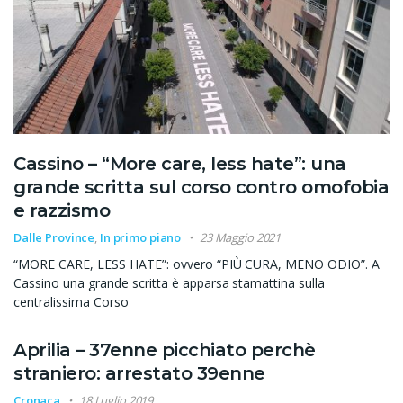
Cassino – “More care, less hate”: una
grande scritta sul corso contro omofobia
e razzismo
Dalle Province
,
In primo piano
23 Maggio 2021
“MORE CARE, LESS HATE”: ovvero “PIÙ CURA, MENO ODIO”. A
Cassino una grande scritta è apparsa stamattina sulla
centralissima Corso
Aprilia – 37enne picchiato perchè
straniero: arrestato 39enne
Cronaca
18 Luglio 2019