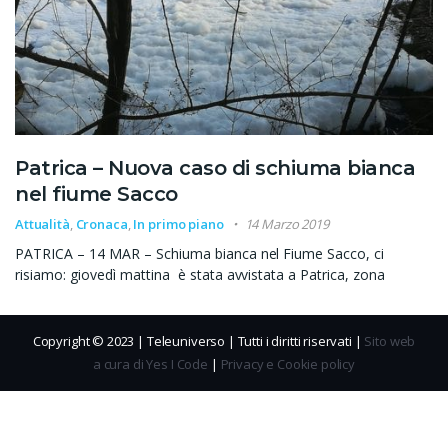
Patrica – Nuova caso di schiuma bianca
nel fiume Sacco
Attualità
,
Cronaca
,
In primo piano
14 Marzo 2019
PATRICA – 14 MAR – Schiuma bianca nel Fiume Sacco, ci
risiamo: giovedì mattina è stata avvistata a Patrica, zona
Copyright © 2023 | Teleuniverso | Tutti i diritti riservati |
Sito web
a cura di Yes I Code
|
Privacy e Cookie policy