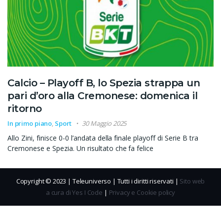
Calcio – Playoff B, lo Spezia strappa un
pari d’oro alla Cremonese: domenica il
ritorno
In primo piano
,
Sport
30 Maggio 2025
Allo Zini, finisce 0-0 l’andata della finale playoff di Serie B tra
Cremonese e Spezia. Un risultato che fa felice
Copyright © 2023 | Teleuniverso | Tutti i diritti riservati |
Sito web
a cura di Yes I Code
|
Privacy e Cookie policy