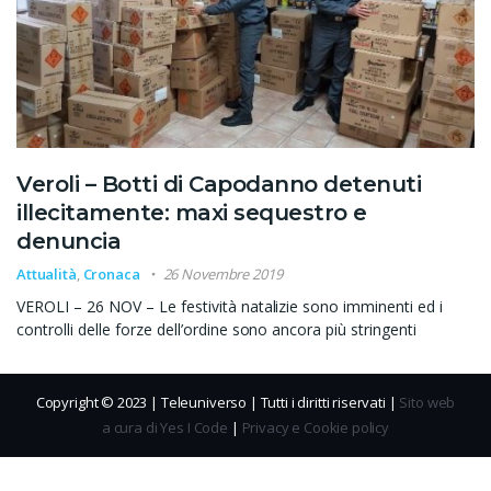
Veroli – Botti di Capodanno detenuti
illecitamente: maxi sequestro e
denuncia
Attualità
,
Cronaca
26 Novembre 2019
VEROLI – 26 NOV – Le festività natalizie sono imminenti ed i
controlli delle forze dell’ordine sono ancora più stringenti
Copyright © 2023 | Teleuniverso | Tutti i diritti riservati |
Sito web
a cura di Yes I Code
|
Privacy e Cookie policy