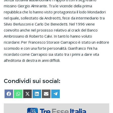
missino Giorgio Almirante. Tra le vicende della prima
repubblica che lo hanno visto protagonista il lodo Mondadori
nel quale, sollecitato da Andreotti, fece da intermediario tra
Silvio Berlusconi e Carlo De Benedetti. Nel 1996 viene
coinvolto anche nel processo relativo al crack del Banco
Ambrosiano di Roberto Calvi. In tanti lo hanno voluto
ricordare: Per Francesco Storace Ciarrapico è stato un editore
scomodo e con una forte personalità. Gianfranco Fini ha
ricordato come Ciarrapico sia stato tra i primi a dare vita
all’editoria di destra in anni difficili.
Condividi sui social:
SHARE ON
SHARE ON
SHARE ON
SHARE ON
SHARE ON
SHARE ON
FACEBOOK
WHATSAPP
X (TWITTER)
LINKEDIN
EMAIL
TELEGRAM