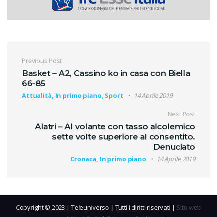
Navigazione articoli
Previous Post
Basket – A2, Cassino ko in casa con Biella
66-85
Attualità, In primo piano, Sport
14 Aprile 2019
Next Post
Alatri – Al volante con tasso alcolemico
sette volte superiore al consentito.
Denuciato
Cronaca, In primo piano
14 Aprile 2019
Copyright © 2023 | Teleuniverso | Tutti i diritti riservati |
Sito web