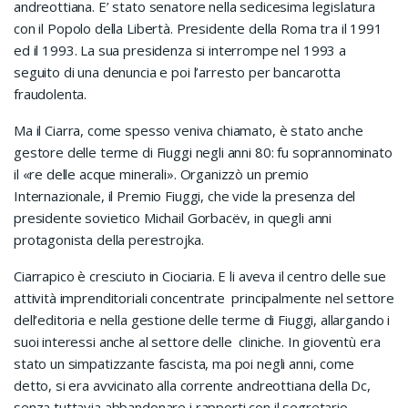
andreottiana. E’ stato senatore nella sedicesima legislatura
con il Popolo della Libertà. Presidente della Roma tra il 1991
ed il 1993. La sua presidenza si interrompe nel 1993 a
seguito di una denuncia e poi l’arresto per bancarotta
fraudolenta.
Ma il Ciarra, come spesso veniva chiamato, è stato anche
gestore delle terme di Fiuggi negli anni 80: fu soprannominato
il «re delle acque minerali». Organizzò un premio
Internazionale, il Premio Fiuggi, che vide la presenza del
presidente sovietico Michail Gorbacëv, in quegli anni
protagonista della perestrojka.
Ciarrapico è cresciuto in Ciociaria. E li aveva il centro delle sue
attività imprenditoriali concentrate principalmente nel settore
dell’editoria e nella gestione delle terme di Fiuggi, allargando i
suoi interessi anche al settore delle cliniche. In gioventù era
stato un simpatizzante fascista, ma poi negli anni, come
detto, si era avvicinato alla corrente andreottiana della Dc,
senza tuttavia abbandonare i rapporti con il segretario