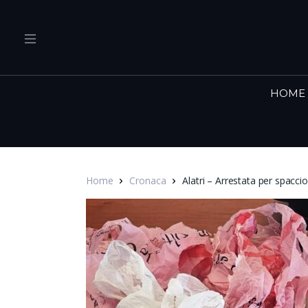
HOME
Home
Cronaca
Alatri – Arrestata per spacci