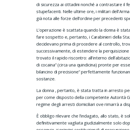
di sicurezza ai cittadini nonché a contrastare i
stupefacenti. Nelle ultime ore, i militari dell’Arm
già nota alle forze dell’ordine per precedenti spec
L’operazione è scattata quando la donna è stata n
fare sospetto e, pertanto, i Carabinieri della Sta
decidevano prima di procedere al controllo, trova
successivamente, di estendere la perquisizione an
trovato il rapido riscontro: all’interno dell’abita
di cocaina” (circa una quindicina) pronte per es
bilancino di precisione” perfettamente funziona
sostanze.
La donna , pertanto, è stata tratta in arresto per
per come disposto della competente Autorità Giud
regime degli arresti domiciliari ove rimarrà a dis
È obbligo rilevare che l’indagato, allo stato, è s
definitivamente vagliata giudizialmente solo dop
ossequio ai principi costituzionali di presunzione