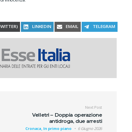
RE ON
SHARE ON
SHARE ON
SHARE ON
TWITTER)
LINKEDIN
EMAIL
TELEGRAM
oli
Next Post
Velletri – Doppia operazione
antidroga, due arresti
Cronaca, In primo piano
6 Giugno 2026