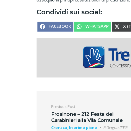
Condividi sui social:
SHARE ON
SHARE ON
SHA
FACEBOOK
WHATSAPP
X (
Navigazione artic
Previous Post
Frosinone – 212 Festa dei
Carabinieri alla Vila Comunale
Cronaca, In primo piano
6 Giugno 2026