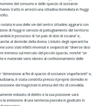
l fenomeno del consumo e dello spaccio di sostanze
a hanno tratto in arresto una cittadina domiciliata in Fiuggi
ifici.
otata in una delle vie del centro cittadino aggirarsi con
zione di Fiuggi in servizio di pattugliamento del territorio
ndola in possesso di “un paio di dosi di cocaina” e,
che al domicilio della donna. L’intuito degli operanti ha
zione sono stati infatti rinvenuti e sequestrati “diverse dosi
sere immessi sul mercato del piccolo spaccio, nonché “un
nte e materiale vario idoneo al confezionamento delle
 “detenzione ai fini di spaccio di sostanze stupefacenti” e,
iziaria, è stata condotta presso il proprio domicilio in
posizione dei magistrati in attesa del rito di convalida.
olamente indiziato di delitto e la sua posizione sarà
o la emissione di una sentenza passata in giudicato in
 di innocenza.