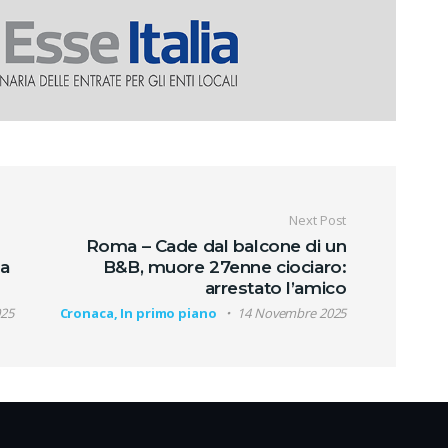
oli
Next Post
Roma – Cade dal balcone di un
ma
B&B, muore 27enne ciociaro:
arrestato l’amico
025
Cronaca, In primo piano
14 Novembre 2025