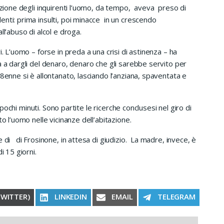
ruzione degli inquirenti l’uomo, da tempo, aveva preso di
nti: prima insulti, poi minacce in un crescendo
ll’abuso di alcol e droga.
 L’uomo – forse in preda a una crisi di astinenza – ha
a a dargli del denaro, denaro che gli sarebbe servito per
8enne si è allontanato, lasciando l’anziana, spaventata e
 pochi minuti. Sono partite le ricerche conclusesi nel giro di
o l’uomo nelle vicinanze dell’abitazione.
 di di Frosinone, in attesa di giudizio. La madre, invece, è
i 15 giorni.
RE ON
SHARE ON
SHARE ON
SHARE ON
TWITTER)
LINKEDIN
EMAIL
TELEGRAM