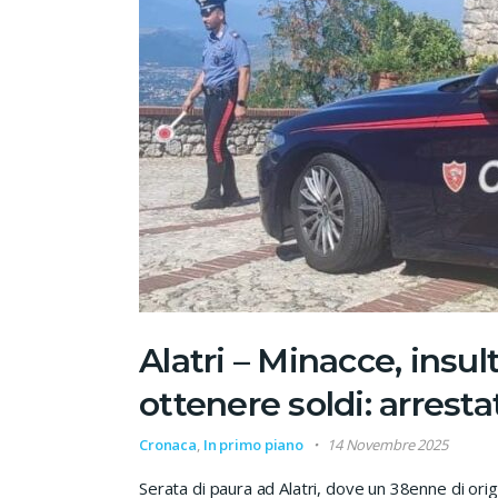
Alatri – Minacce, insul
ottenere soldi: arrest
Cronaca
,
In primo piano
14 Novembre 2025
Serata di paura ad Alatri, dove un 38enne di origi