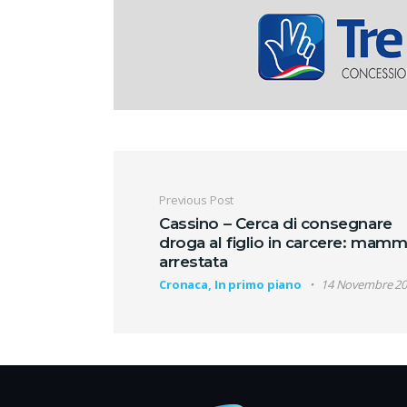
Navigazione artic
Previous Post
Cassino – Cerca di consegnare
droga al figlio in carcere: mam
arrestata
Cronaca, In primo piano
14 Novembre 2