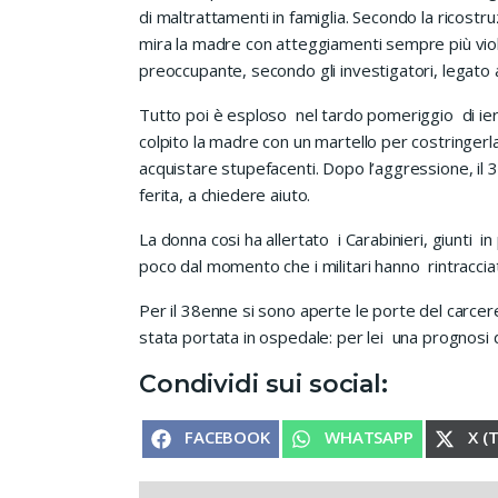
di maltrattamenti in famiglia. Secondo la ricost
mira la madre con atteggiamenti sempre più viole
preoccupante, secondo gli investigatori, legato a
Tutto poi è esploso nel tardo pomeriggio di ieri.
colpito la madre con un martello per costringerl
acquistare stupefacenti. Dopo l’aggressione, il 3
ferita, a chiedere aiuto.
La donna cosi ha allertato i Carabinieri, giunti in
poco dal momento che i militari hanno rintracciat
Per il 38enne si sono aperte le porte del carcere
stata portata in ospedale: per lei una prognosi d
Condividi sui social:
SHARE ON
SHARE ON
SHA
FACEBOOK
WHATSAPP
X (