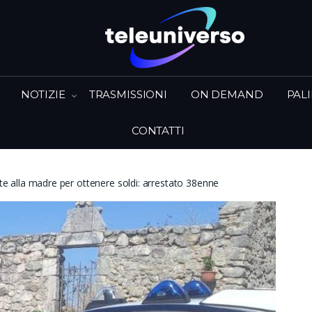
NOTIZIE
TRASMISSIONI
ON DEMAND
PAL
CONTATTI
otte alla madre per ottenere soldi: arrestato 38enne