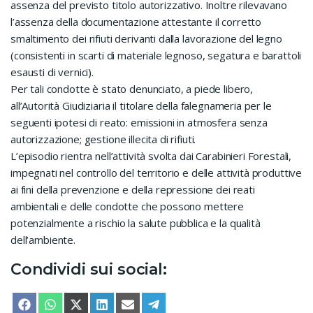
assenza del previsto titolo autorizzativo. Inoltre rilevavano
l’assenza della documentazione attestante il corretto
smaltimento dei rifiuti derivanti dalla lavorazione del legno
(consistenti in scarti di materiale legnoso, segatura e barattoli
esausti di vernici).
Per tali condotte è stato denunciato, a piede libero,
all’Autorità Giudiziaria il titolare della falegnameria per le
seguenti ipotesi di reato: emissioni in atmosfera senza
autorizzazione; gestione illecita di rifiuti.
L’episodio rientra nell’attività svolta dai Carabinieri Forestali,
impegnati nel controllo del territorio e delle attività produttive
ai fini della prevenzione e della repressione dei reati
ambientali e delle condotte che possono mettere
potenzialmente a rischio la salute pubblica e la qualità
dell’ambiente.
Condividi sui social:
SHARE ON
SHARE ON
SHARE ON
SHARE ON
SHARE ON
SHARE ON
FACEBOOK
WHATSAPP
X (TWITTER)
LINKEDIN
EMAIL
TELEGRAM