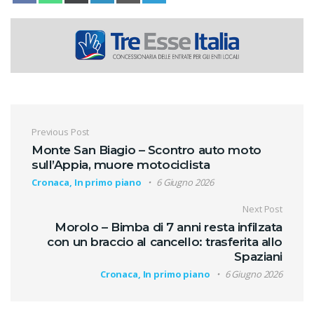
Navigazione articoli
Previous Post
Monte San Biagio – Scontro auto moto
sull’Appia, muore motociclista
Cronaca, In primo piano
6 Giugno 2026
Next Post
Morolo – Bimba di 7 anni resta infilzata
con un braccio al cancello: trasferita allo
Spaziani
Cronaca, In primo piano
6 Giugno 2026