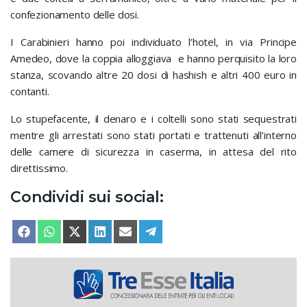
confezionamento delle dosi.
I Carabinieri hanno poi individuato l’hotel, in via Principe
Amedeo, dove la coppia alloggiava e hanno perquisito la loro
stanza, scovando altre 20 dosi di hashish e altri 400 euro in
contanti.
Lo stupefacente, il denaro e i coltelli sono stati sequestrati
mentre gli arrestati sono stati portati e trattenuti all’interno
delle camere di sicurezza in caserma, in attesa del rito
direttissimo.
Condividi sui social:
SHARE ON
SHARE ON
SHARE ON
SHARE ON
SHARE ON
SHARE ON
FACEBOOK
WHATSAPP
X (TWITTER)
LINKEDIN
EMAIL
TELEGRAM