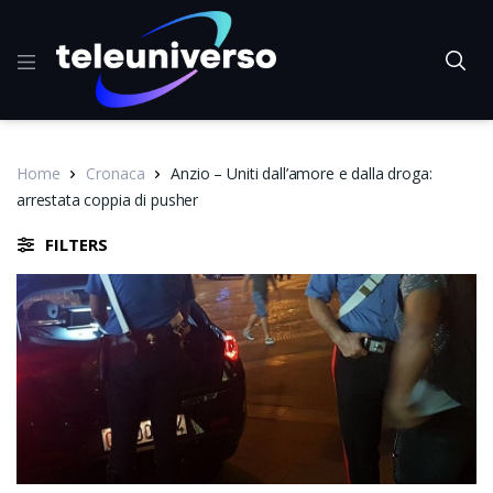
Home
Cronaca
Anzio – Uniti dall’amore e dalla droga:
arrestata coppia di pusher
FILTERS