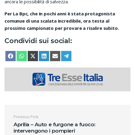
ancora le possibilità di salvezza.
Per La Bpc, che in pochi anni è stata protagonista
comunue di una scalata incredibile, ora testa al
prossimo campionato per provare a risalire subito.
Condividi sui social:
SHARE ON
SHARE ON
SHARE ON
SHARE ON
SHARE ON
SHARE ON
FACEBOOK
WHATSAPP
X (TWITTER)
LINKEDIN
EMAIL
TELEGRAM
Navigazione articoli
Previous Post
Aprilia – Auto e furgone a fuoco:
intervengono i pompieri