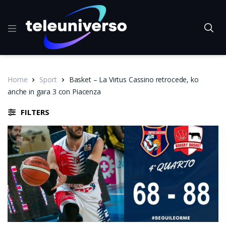
Home
Sport
Basket – La Virtus Cassino retrocede, ko
anche in gara 3 con Piacenza
FILTERS