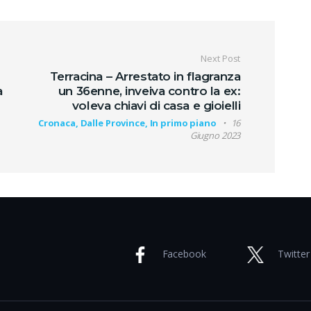
oli
Next Post
Terracina – Arrestato in flagranza
a
un 36enne, inveiva contro la ex:
voleva chiavi di casa e gioielli
Cronaca, Dalle Province, In primo piano
16
Giugno 2023
Facebook
Twitter