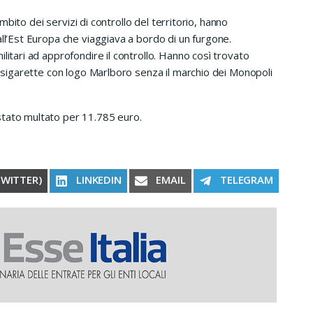
’ambito dei servizi di controllo del territorio, hanno
all’Est Europa che viaggiava a bordo di un furgone.
litari ad approfondire il controllo. Hanno così trovato
di sigarette con logo Marlboro senza il marchio dei Monopoli
stato multato per 11.785 euro.
RE ON
SHARE ON
SHARE ON
SHARE ON
TWITTER)
LINKEDIN
EMAIL
TELEGRAM