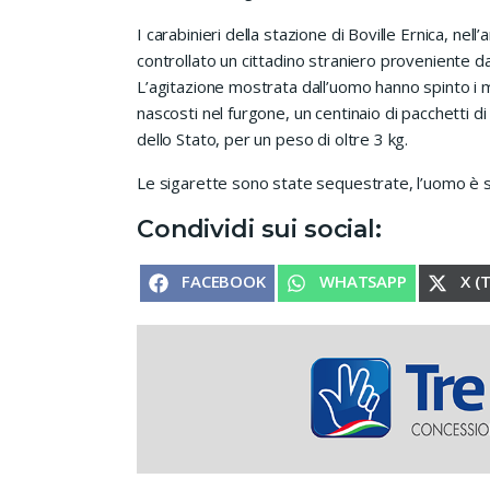
I carabinieri della stazione di Boville Ernica, nell
controllato un cittadino straniero proveniente d
L’agitazione mostrata dall’uomo hanno spinto i mi
nascosti nel furgone, un centinaio di pacchetti 
dello Stato, per un peso di oltre 3 kg.
Le sigarette sono state sequestrate, l’uomo è 
Condividi sui social:
SHARE ON
SHARE ON
SHA
FACEBOOK
WHATSAPP
X (