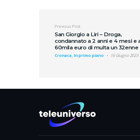
Navigazione artic
Previous Post
San Giorgio a Liri – Droga,
condannato a 2 anni e 4 mesi e 
60mila euro di multa un 32enne
Cronaca, In primo piano
16 Giugno 2023