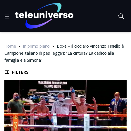
Home
In primo piano
Boxe – Il ciociaro Vincenzo Finiello è
Campione italiano di pesi leggeri: “La cintura? La dedico alla
famiglia e a Simona”
FILTERS