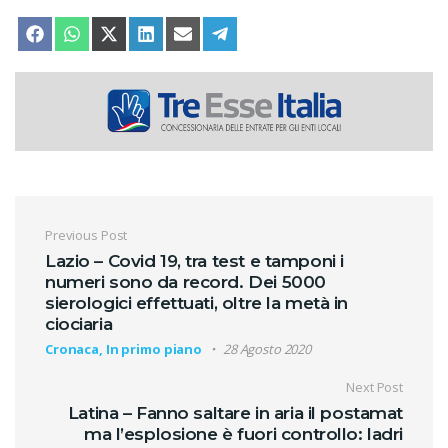
SHARE ON
SHARE ON
SHARE ON
SHARE ON
SHARE ON
SHARE ON
FACEBOOK
WHATSAPP
X (TWITTER)
LINKEDIN
EMAIL
TELEGRAM
Navigazione articoli
Previous Post
Lazio – Covid 19, tra test e tamponi i
numeri sono da record. Dei 5000
sierologici effettuati, oltre la metà in
ciociaria
Cronaca, In primo piano
28 Agosto 2020
Next Post
Latina – Fanno saltare in aria il postamat
ma l’esplosione è fuori controllo: ladri