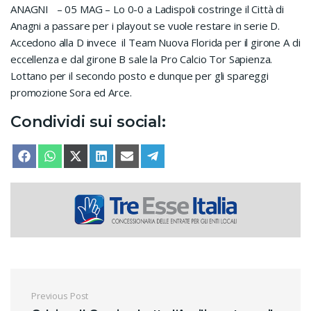
ANAGNI – 05 MAG – Lo 0-0 a Ladispoli costringe il Città di
Anagni a passare per i playout se vuole restare in serie D.
Accedono alla D invece il Team Nuova Florida per il girone A di
eccellenza e dal girone B sale la Pro Calcio Tor Sapienza.
Lottano per il secondo posto e dunque per gli spareggi
promozione Sora ed Arce.
Condividi sui social:
SHARE ON
SHARE ON
SHARE ON
SHARE ON
SHARE ON
SHARE ON
FACEBOOK
WHATSAPP
X (TWITTER)
LINKEDIN
EMAIL
TELEGRAM
Navigazione articoli
Previous Post